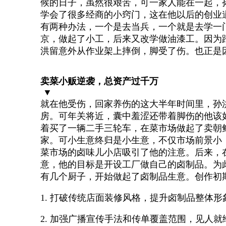
候的日子，虽然很艰苦，可一家人能在一起，
学会了很多经商的小窍门，这在他以后的创业
有两种办法，一个是去当兵，一个就是去学一
京，做起了小工，后来又改学做油漆工。因为
洪留意外从作业架上摔倒，脚受了伤。也正是
卖菜小贩逆袭，总资产过千万
▼
就在他受伤，回家养伤的这大半年时间里，孙
房。可年关将近，囊中羞涩还带着脚伤的他该如
着买了一辆二手三轮车，在菜市场做起了卖朝
家。可小生意终归是小生意，不仅市场前景小
菜市场的卤味儿小店吸引了他的注意。后来，
意，他的目标是开设工厂做自己的卤制品。为
有几个厨子，开始做起了卤制品生意。创作初
1. 打破传统店面装修风格，提升卤制品整体形
2. 加强广播宣传手法和传单覆盖范围，见人就