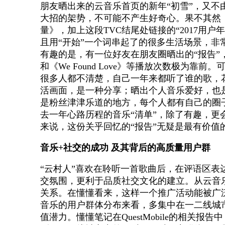
朋友晒出来的云音乐首页的新年“初雪”，又不
大招的架势，不可能不产生好奇心。果不其然，除
量》，加上这段TVC结尾处链接的“2017用
且用“开始”一个词串起了的很多生活场景，非
有趣的是，有一位好友在朋友圈晒出的“报告”，竟然显
和《We Found Love》等播放次数极
很多人都不清楚，自己一年来都听了谁的歌，
活画面，是一种分享；晒出个人音乐爱好，也
是粉丝津津乐道的地方，每个人都有自己的圈
去一年心路历程的音乐“清单”，除了有趣，
来说，这份关乎回忆的“报告”无疑是最有价值
音乐+社交的成功 及其背后的高质量用户群
“云村人”喜欢在聆听一首歌曲后，在评语区
交氛围，更利于品质社交文化的建立。从云音
关系。在懂懂看来，这样一个推广活动能被广
音乐的用户群体分布来看，多集中在一二线城
值潜力。懂懂笔记在QuestMobile的相关