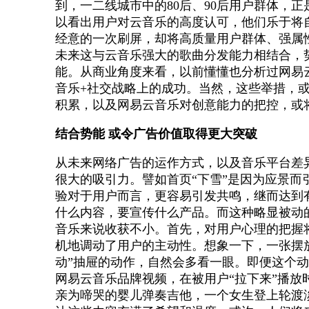
到，一二线城市中的80后、90后用户群体，
以看出用户对云音乐的高度认可，他们乐于将
经意的一次刷屏，却将高质量用户群体、强属
未来这与云音乐强大的歌曲分发能力相结合，
能。从商业角度来看，以前懂懂也分析过网易
音乐+社交战略上的成功。当然，这些举措，
积累，以及网易云音乐对创意能力的把控，或
结合势能 或令广告价值取得更大突破
从未来网络广告的运作方式，以及音乐平台差
很大的吸引力。譬如首页“下雪”是因为应景而
验对于用户而言，更容易引发共鸣，继而达到
什么内容，要宣传什么产品。而这种略显被动
音乐来说收获不小。首先，对用户心理的把握
机地调动了用户的主动性。想象一下，一张摆
动”抽屉的动作，自然会多看一眼。即便这个
网易云音乐品牌视频，在被用户“拉下来”播放
亲为啼哭的婴儿弹奏吉他，一个女生登上轮渡